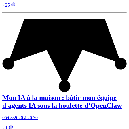
• 25
Mon IA à la maison : bâtir mon équipe
d'agents IA sous la houlette d’OpenClaw
05/08/2026 à 20:30
• 1