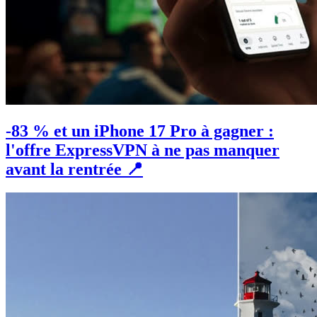
-83 % et un iPhone 17 Pro à gagner :
l'offre ExpressVPN à ne pas manquer
avant la rentrée 📍