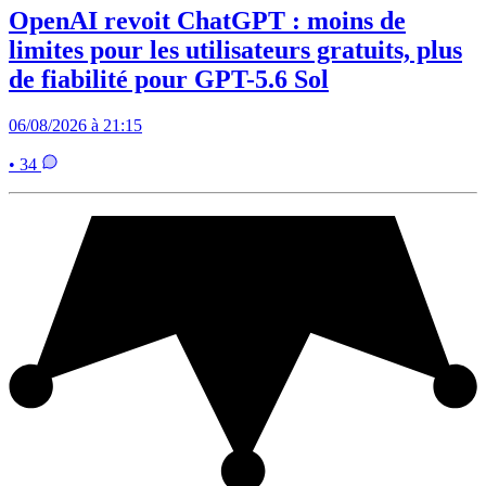
OpenAI revoit ChatGPT : moins de
limites pour les utilisateurs gratuits, plus
de fiabilité pour GPT-5.6 Sol
06/08/2026 à 21:15
• 34