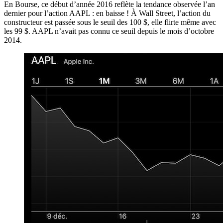
En Bourse, ce début d’année 2016 reflète la tendance observée l’an
dernier pour l’action AAPL : en baisse ! À Wall Street, l’action du
constructeur est passée sous le seuil des 100 $, elle flirte même avec
les 99 $. AAPL n’avait pas connu ce seuil depuis le mois d’octobre
2014.