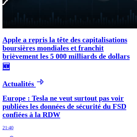
Apple a repris la tête des capitalisations
boursières mondiales et franchit
brièvement les 5 000 milliards de dollars
🆕
Actualités
Europe : Tesla ne veut surtout pas voir
publiées les données de sécurité du FSD
confiées à la RDW
21:40