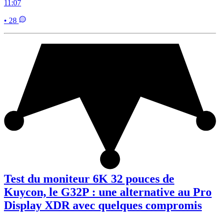
11:07
• 28
Test du moniteur 6K 32 pouces de
Kuycon, le G32P : une alternative au Pro
Display XDR avec quelques compromis