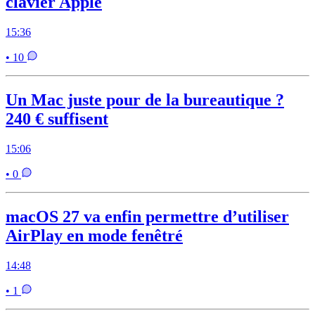
clavier Apple
15:36
• 10
Un Mac juste pour de la bureautique ?
240 € suffisent
15:06
• 0
macOS 27 va enfin permettre d’utiliser
AirPlay en mode fenêtré
14:48
• 1