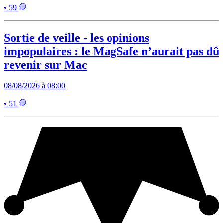
• 59
Sortie de veille - les opinions
impopulaires : le MagSafe n’aurait pas dû
revenir sur Mac
08/08/2026 à 08:00
• 51