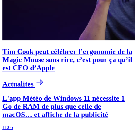
Tim Cook peut célébrer l’ergonomie de la
Magic Mouse sans rire, c’est pour ça qu’il
est CEO d’Apple
Actualités
L'app Météo de Windows 11 nécessite 1
Go de RAM de plus que celle de
macOS… et affiche de la publicité
11:05