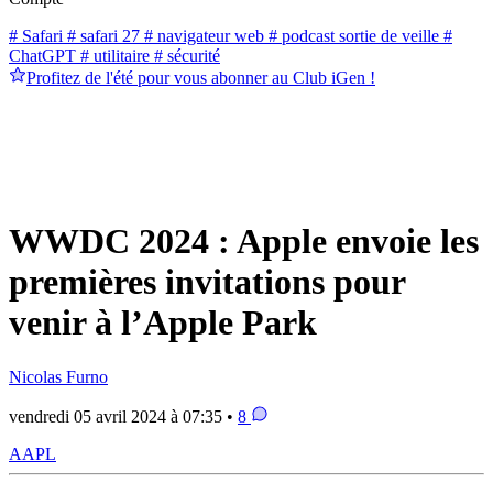
# Safari
# safari 27
# navigateur web
# podcast sortie de veille
#
ChatGPT
# utilitaire
# sécurité
Profitez de l'été pour vous abonner au Club iGen !
WWDC 2024 : Apple envoie les
premières invitations pour
venir à l’Apple Park
Nicolas Furno
vendredi 05 avril 2024 à 07:35 •
8
AAPL