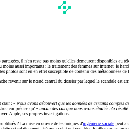
es partagées, il n'en reste pas moins qu'elles demeurent disponibles au t
 moins aussi importants : le traitement des femmes sur internet, le harcèl
les photos sont en en effet susceptible de contenir des métadonnées de l
che revenir sur le nœud central du dossier par lequel le scandale est arr
clair : «
Nous avons découvert que les données de certains comptes de 
structeur précise qu' «
aucun des cas que nous avons étudiés n'a résulté
avec Apple, ses propres investigations.
 subtilisés ? La mise en œuvre de techniques d'
ingénierie sociale
peut aid
edette est relativement aisé pour celui qui veut bien fouiller sur les ré