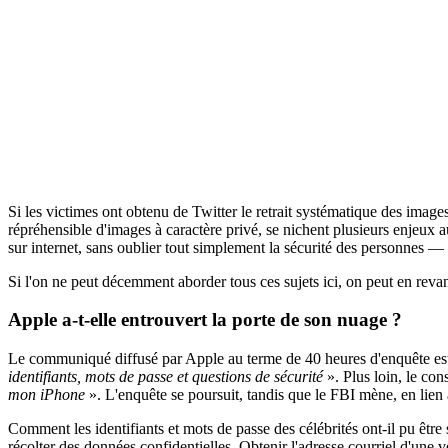
Si les victimes ont obtenu de Twitter le retrait systématique des imag
répréhensible d'images à caractère privé, se nichent plusieurs enjeux au
sur internet, sans oublier tout simplement la sécurité des personnes — 
Si l'on ne peut décemment aborder tous ces sujets ici, on peut en revan
Apple a-t-elle entrouvert la porte de son nuage ?
Le communiqué diffusé par Apple au terme de 40 heures d'enquête est 
identifiants, mots de passe et questions de sécurité
». Plus loin, le con
mon iPhone
». L'enquête se poursuit, tandis que le FBI mène, en lien 
Comment les identifiants et mots de passe des célébrités ont-il pu être
récolter des données confidentielles. Obtenir l'adresse courriel d'une v