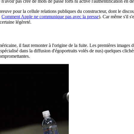
n'avoir pas créé de mots de passe forts ni activé l'authentification en d
reuve pour la cellule relations publiques du constructeur, dont le discou
:
Comment Apple ne communique pas avec la presse
). Car même s'il s'
certaine légèreté.
méricaine, il faut remonter à l'origine de la fuite. Les premières images d
pécialisé dans la diffusion d'égoportraits volés de nus) quelques clic
compromettantes.