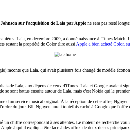
y Johnson sur l'acquisition de Lala par Apple
ne sera pas resté longte
manières. Lala, en décembre 2009, a donné naissance à iTunes Match. L'i
ets restant la propriété de Color (lire aussi
Apple a bien acheté Color, su
e) raconte que Lala, qui avait plusieurs fois changé de modèle économi
ultats de Lala, aux dépens de ceux d'iTunes. Lala et Google avaient s
e se sont battus ensuite autour de Lala, mais c'est Nokia qui le premier s
me d'un service musical original. À la réception de cette offre, Nguyen 
 à l'ordre du jour. Bill Nguyen aurait toutefois caché à Google que l'offr
 un chiffre correspondant à ses attentes. Le moteur de recherche voulut 
pple à qui il expliqua être face à des offres de deux de ses principaux