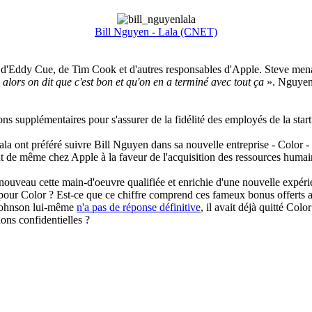
Bill Nguyen - Lala (CNET)
Eddy Cue, de Tim Cook et d'autres responsables d'Apple. Steve mena la
t, alors on dit que c'est bon et qu'on en a terminé avec tout ça
». Nguyen 
ons supplémentaires pour s'assurer de la fidélité des employés de la star
Lala ont préféré suivre Bill Nguyen dans sa nouvelle entreprise - Colo
ut de même chez Apple à la faveur de l'acquisition des ressources humai
 nouveau cette main-d'oeuvre qualifiée et enrichie d'une nouvelle expé
 pour Color ? Est-ce que ce chiffre comprend ces fameux bonus offerts 
 Johnson lui-même
n'a pas de réponse définitive
, il avait déjà quitté Colo
ions confidentielles ?