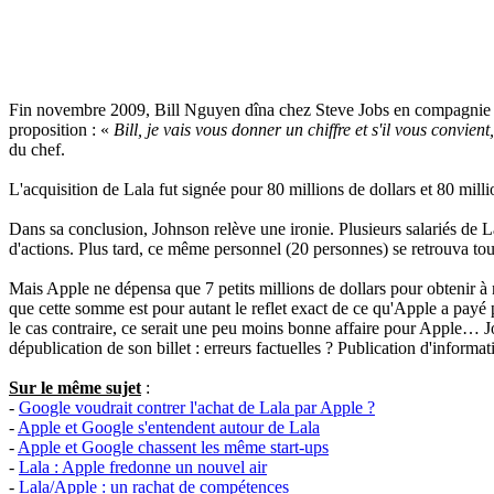
Fin novembre 2009, Bill Nguyen dîna chez Steve Jobs en compagnie d'
proposition : «
Bill, je vais vous donner un chiffre et s'il vous convien
du chef.
L'acquisition de Lala fut signée pour 80 millions de dollars et 80 milli
Dans sa conclusion, Johnson relève une ironie. Plusieurs salariés de 
d'actions. Plus tard, ce même personnel (20 personnes) se retrouva to
Mais Apple ne dépensa que 7 petits millions de dollars pour obtenir à
que cette somme est pour autant le reflet exact de ce qu'Apple a payé
le cas contraire, ce serait une peu moins bonne affaire pour Apple…
dépublication de son billet : erreurs factuelles ? Publication d'informat
Sur le même sujet
:
-
Google voudrait contrer l'achat de Lala par Apple ?
-
Apple et Google s'entendent autour de Lala
-
Apple et Google chassent les même start-ups
-
Lala : Apple fredonne un nouvel air
-
Lala/Apple : un rachat de compétences