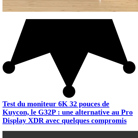
Test du moniteur 6K 32 pouces de
Kuycon, le G32P : une alternative au Pro
Display XDR avec quelques compromis