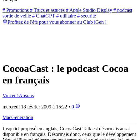
# Promotions
# Trucs et astuces
# Apple Studio Display
# podcast
sortie de veille
# ChatGPT
# utilitaire
# sécurité
Profitez de l'été pour vous abonner au Club iGen !
CocoaCast : le podcast Cocoa
en français
Vincent Absous
mercredi 18 février 2009 à 15:22 •
0
MacGeneration
Jusqu'ici proposé en anglais, CocoaCast Talk est désormais aussi
disponible en français. Désormais donc, ceux que le développement
Mac et iPhone intéresse peuvent retrouver le podcast dans la langue