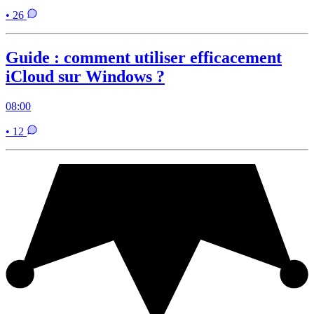
• 26
Guide : comment utiliser efficacement
iCloud sur Windows ?
08:00
• 12