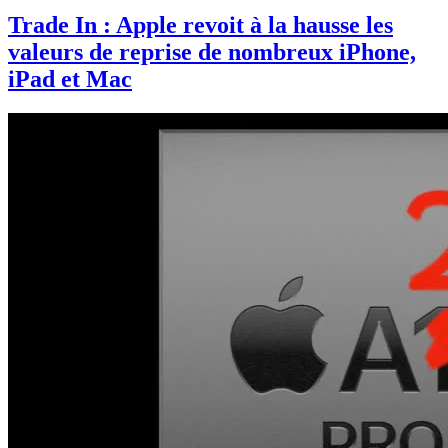
Trade In : Apple revoit à la hausse les
valeurs de reprise de nombreux iPhone,
iPad et Mac