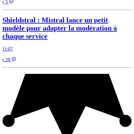
• 5
Shieldstral : Mistral lance un petit
modèle pour adapter la modération à
chaque service
11:07
• 28