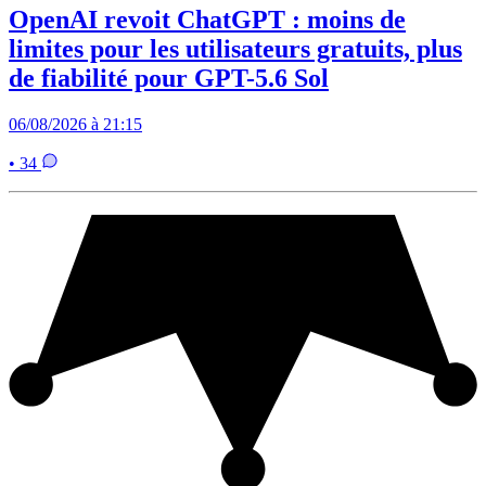
OpenAI revoit ChatGPT : moins de
limites pour les utilisateurs gratuits, plus
de fiabilité pour GPT-5.6 Sol
06/08/2026 à 21:15
• 34