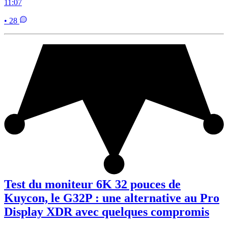
11:07
• 28
Test du moniteur 6K 32 pouces de
Kuycon, le G32P : une alternative au Pro
Display XDR avec quelques compromis