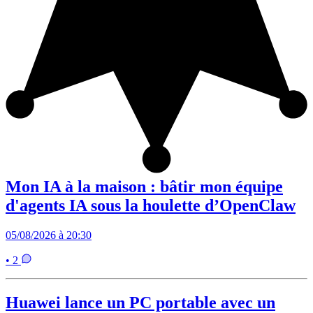
Mon IA à la maison : bâtir mon équipe
d'agents IA sous la houlette d’OpenClaw
05/08/2026 à 20:30
• 2
Huawei lance un PC portable avec un