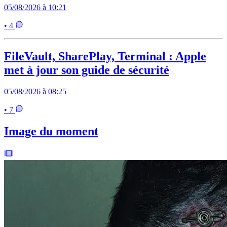
05/08/2026 à 10:21
• 4
FileVault, SharePlay, Terminal : Apple
met à jour son guide de sécurité
05/08/2026 à 08:25
• 7
Image du moment