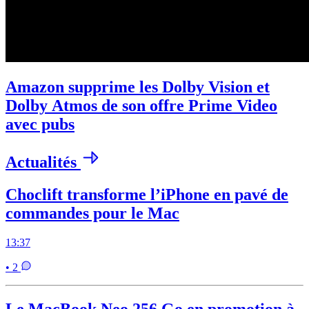
Amazon supprime les Dolby Vision et
Dolby Atmos de son offre Prime Video
avec pubs
Actualités
Choclift transforme l’iPhone en pavé de
commandes pour le Mac
13:37
• 2
Le MacBook Neo 256 Go en promotion à