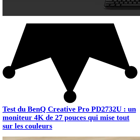
Test du BenQ Creative Pro PD2732U : un
moniteur 4K de 27 pouces qui mise tout
sur les couleurs