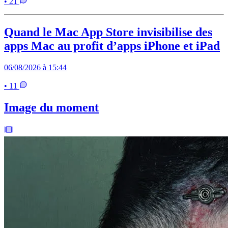
• 21
Quand le Mac App Store invisibilise des
apps Mac au profit d’apps iPhone et iPad
06/08/2026 à 15:44
• 11
Image du moment