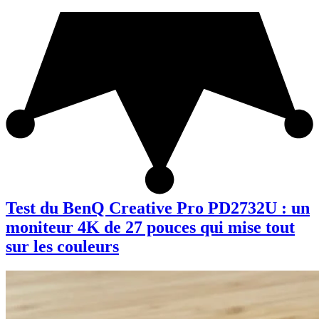
Test du BenQ Creative Pro PD2732U : un
moniteur 4K de 27 pouces qui mise tout
sur les couleurs