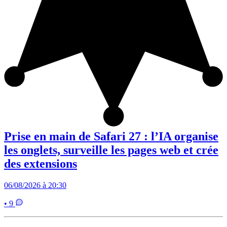
Prise en main de Safari 27 : l’IA organise
les onglets, surveille les pages web et crée
des extensions
06/08/2026 à 20:30
• 9