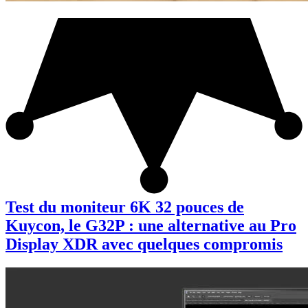
Test du moniteur 6K 32 pouces de
Kuycon, le G32P : une alternative au Pro
Display XDR avec quelques compromis