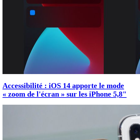
Accessibilité : iOS 14 apporte le mode
« zoom de l'écran » sur les iPhone 5,8"