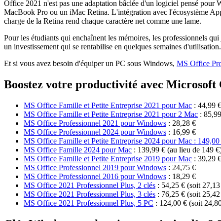
Office 2021 n'est pas une adaptation bâclée d'un logiciel pensé pour 
MacBook Pro ou un iMac Retina. L'intégration avec l'écosystème Apple
charge de la Retina rend chaque caractère net comme une lame.
Pour les étudiants qui enchaînent les mémoires, les professionnels qui j
un investissement qui se rentabilise en quelques semaines d'utilisati
Et si vous avez besoin d'équiper un PC sous Windows,
MS Office Pr
Boostez votre productivité avec Microsoft 
MS Office Famille et Petite Entreprise 2021 pour Mac
: 44,99 
MS Office Famille et Petite Entreprise 2021 pour 2 Mac
: 85,99
MS Office Professionnel 2021 pour Windows
: 28,28 €
MS Office Professionnel 2024 pour Windows
: 16,99 €
MS Office Famille et Petite Entreprise 2024 pour Mac : 149,00 
MS Office Famille 2024 pour Mac
: 139,99 € (au lieu de 149 €
MS Office Famille et Petite Entreprise 2019 pour Mac
: 39,29 
MS Office Professionnel 2019 pour Windows
: 24,75 €
MS Office Professionnel 2016 pour Windows
: 18,29 €
MS Office 2021 Professionnel Plus, 2 clés
: 54,25 € (soit 27,13
MS Office 2021 Professionnel Plus, 3 clés
: 76,25 € (soit 25,42
MS Office 2021 Professionnel Plus, 5 PC
: 124,00 € (soit 24,8