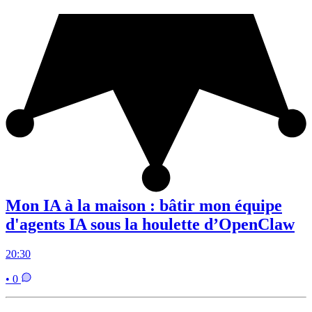
Mon IA à la maison : bâtir mon équipe
d'agents IA sous la houlette d’OpenClaw
20:30
• 0