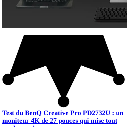
Test du BenQ Creative Pro PD2732U : un
moniteur 4K de 27 pouces qui mise tout