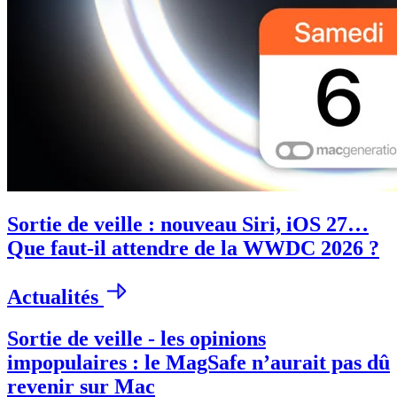
Sortie de veille : nouveau Siri, iOS 27…
Que faut-il attendre de la WWDC 2026 ?
Actualités
Sortie de veille - les opinions
impopulaires : le MagSafe n’aurait pas dû
revenir sur Mac