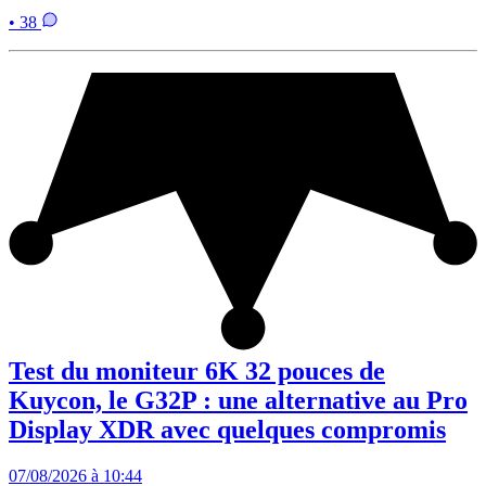
• 38
Test du moniteur 6K 32 pouces de
Kuycon, le G32P : une alternative au Pro
Display XDR avec quelques compromis
07/08/2026 à 10:44