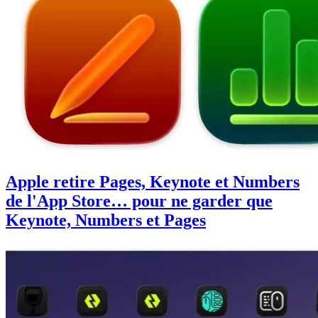
Apple retire Pages, Keynote et Numbers
de l'App Store… pour ne garder que
Keynote, Numbers et Pages