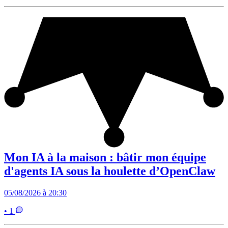
Mon IA à la maison : bâtir mon équipe
d'agents IA sous la houlette d’OpenClaw
05/08/2026 à 20:30
• 1