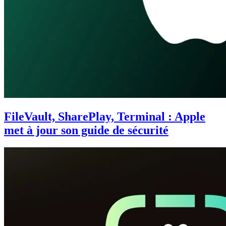
FileVault, SharePlay, Terminal : Apple
met à jour son guide de sécurité