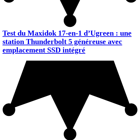
Test du Maxidok 17-en-1 d’Ugreen : une
station Thunderbolt 5 généreuse avec
emplacement SSD intégré