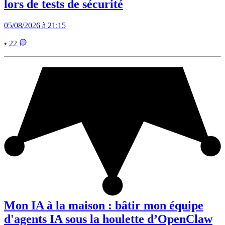
lors de tests de sécurité
05/08/2026 à 21:15
• 22
Mon IA à la maison : bâtir mon équipe
d'agents IA sous la houlette d’OpenClaw