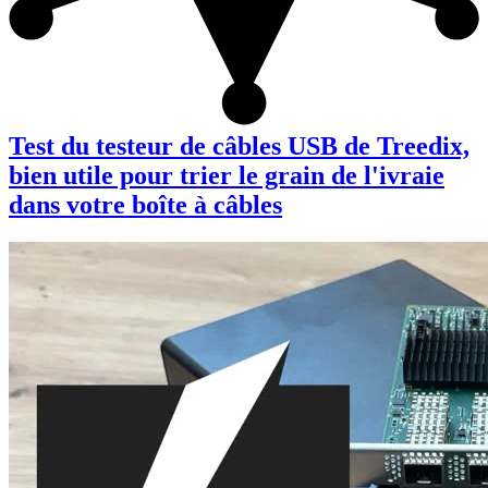
Test du testeur de câbles USB de Treedix,
bien utile pour trier le grain de l'ivraie
dans votre boîte à câbles