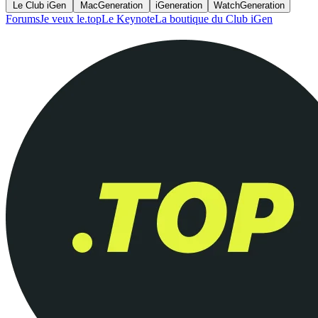
Le Club iGen
MacGeneration
iGeneration
WatchGeneration
Forums
Je veux le.top
Le Keynote
La boutique du Club iGen