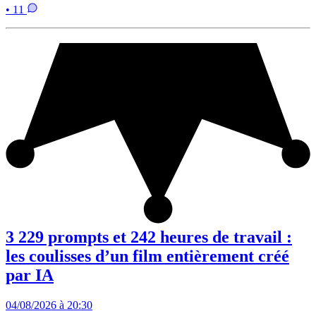
• 11
3 229 prompts et 242 heures de travail :
les coulisses d’un film entièrement créé
par IA
04/08/2026 à 20:30