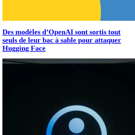
Des modèles d’OpenAI sont sortis tout
seuls de leur bac à sable pour attaquer
Hugging Face