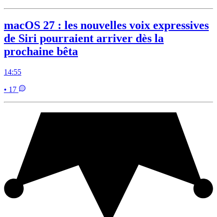
macOS 27 : les nouvelles voix expressives
de Siri pourraient arriver dès la
prochaine bêta
14:55
• 17