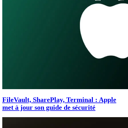
FileVault, SharePlay, Terminal : Apple
met à jour son guide de sécurité