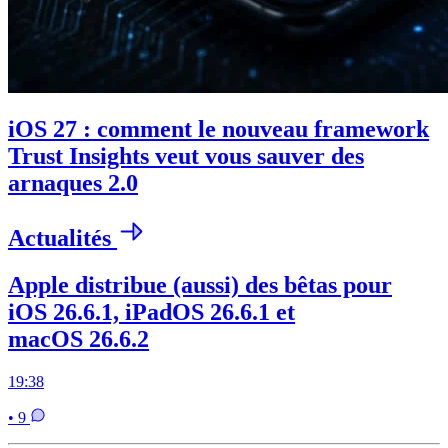
iOS 27 : comment le nouveau framework
Trust Insights veut vous sauver des
arnaques 2.0
Actualités
Apple distribue (aussi) des bêtas pour
iOS 26.6.1, iPadOS 26.6.1 et
macOS 26.6.2
19:38
• 9