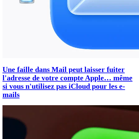
Une faille dans Mail peut laisser fuiter
l'adresse de votre compte Apple… même
si vous n'utilisez pas iCloud pour les e-
mails