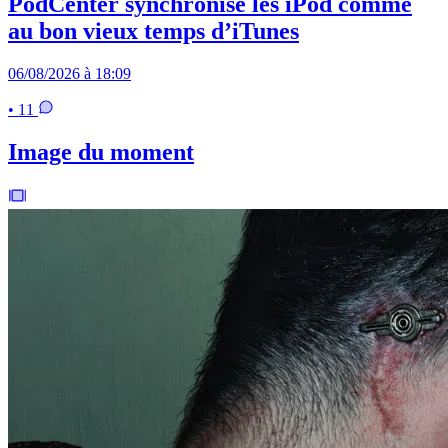
PodCenter synchronise les iPod comme
au bon vieux temps d’iTunes
06/08/2026 à 18:09
• 11
Image du moment