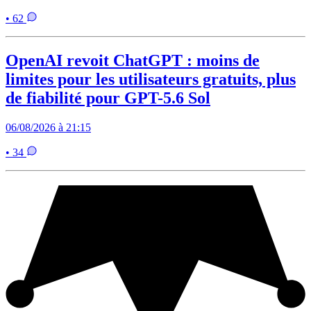
• 62
OpenAI revoit ChatGPT : moins de
limites pour les utilisateurs gratuits, plus
de fiabilité pour GPT-5.6 Sol
06/08/2026 à 21:15
• 34