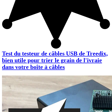
Test du testeur de câbles USB de Treedix,
bien utile pour trier le grain de l'ivraie
dans votre boîte à câbles