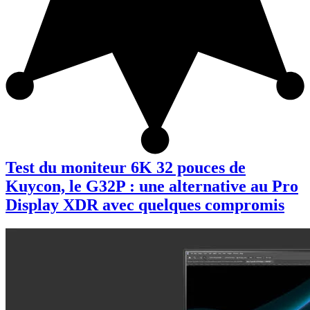
Test du moniteur 6K 32 pouces de
Kuycon, le G32P : une alternative au Pro
Display XDR avec quelques compromis