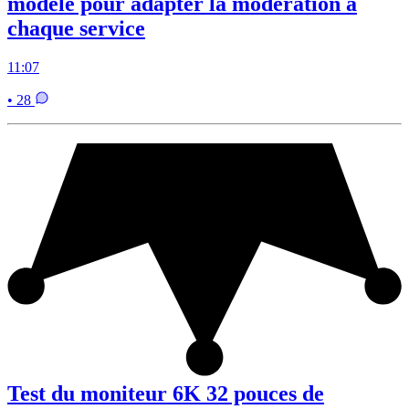
modèle pour adapter la modération à
chaque service
11:07
• 28
Test du moniteur 6K 32 pouces de