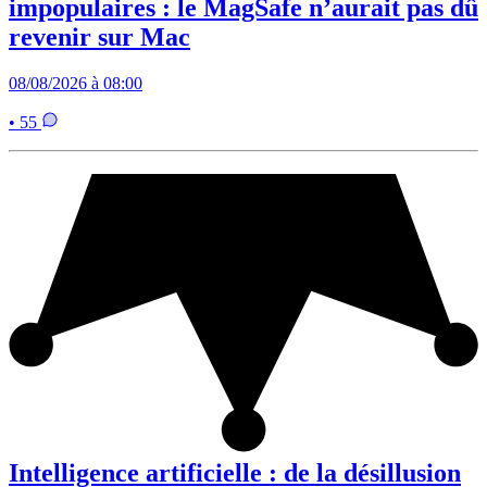
impopulaires : le MagSafe n’aurait pas dû
revenir sur Mac
08/08/2026 à 08:00
• 55
Intelligence artificielle : de la désillusion