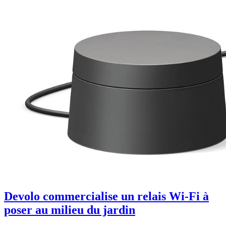
Devolo commercialise un relais Wi-Fi à
poser au milieu du jardin