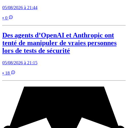
05/08/2026 à 21:44
• 0
Des agents d’OpenAI et Anthropic ont
tenté de manipuler de vraies personnes
lors de tests de sécurité
05/08/2026 à 21:15
• 18