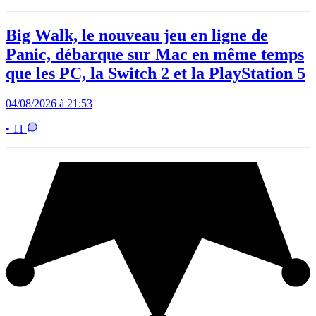
Big Walk, le nouveau jeu en ligne de
Panic, débarque sur Mac en même temps
que les PC, la Switch 2 et la PlayStation 5
04/08/2026 à 21:53
• 11