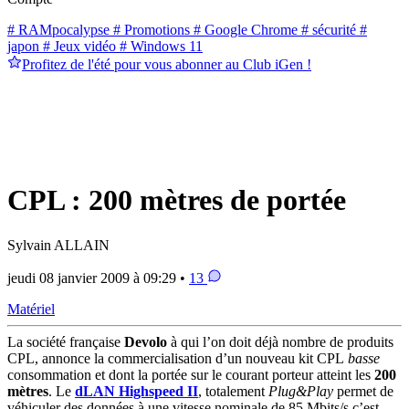
# RAMpocalypse
# Promotions
# Google Chrome
# sécurité
#
japon
# Jeux vidéo
# Windows 11
Profitez de l'été pour vous abonner au Club iGen !
CPL : 200 mètres de portée
Sylvain ALLAIN
jeudi 08 janvier 2009 à 09:29 •
13
Matériel
La société française
Devolo
à qui l’on doit déjà nombre de produits
CPL, annonce la commercialisation d’un nouveau kit CPL
basse
consommation et dont la portée sur le courant porteur atteint les
200
mètres
. Le
dLAN Highspeed II
, totalement
Plug&Play
permet de
véhiculer des données à une vitesse nominale de 85 Mbits/s c’est,