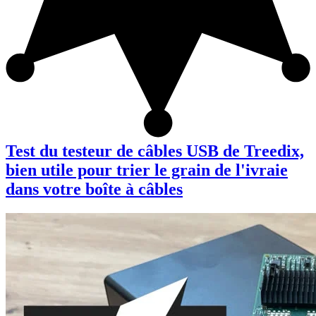
Test du testeur de câbles USB de Treedix,
bien utile pour trier le grain de l'ivraie
dans votre boîte à câbles