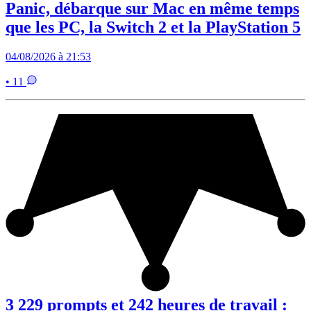
Panic, débarque sur Mac en même temps
que les PC, la Switch 2 et la PlayStation 5
04/08/2026 à 21:53
• 11
3 229 prompts et 242 heures de travail :