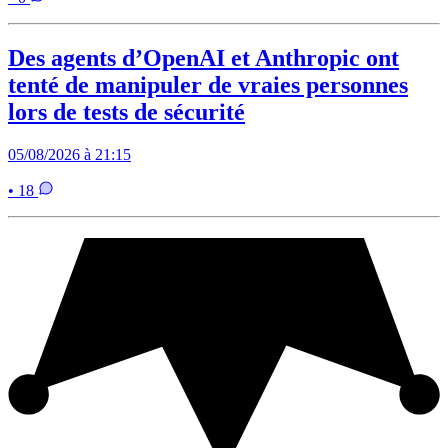
Des agents d’OpenAI et Anthropic ont
tenté de manipuler de vraies personnes
lors de tests de sécurité
05/08/2026 à 21:15
• 18