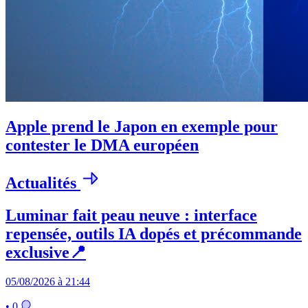
Apple prend le Japon en exemple pour
contester le DMA européen
Actualités
Luminar fait peau neuve : interface
repensée, outils IA dopés et précommande
exclusive📍
05/08/2026 à 21:44
• 0