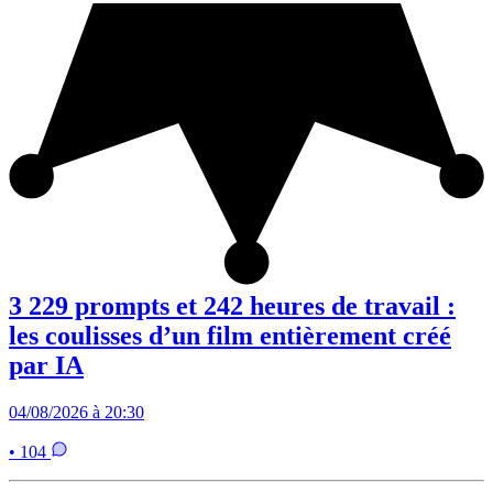
3 229 prompts et 242 heures de travail :
les coulisses d’un film entièrement créé
par IA
04/08/2026 à 20:30
• 104