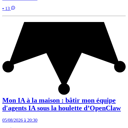
• 13
Mon IA à la maison : bâtir mon équipe
d'agents IA sous la houlette d’OpenClaw
05/08/2026 à 20:30