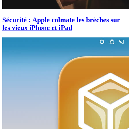
Sécurité : Apple colmate les brèches sur
les vieux iPhone et iPad