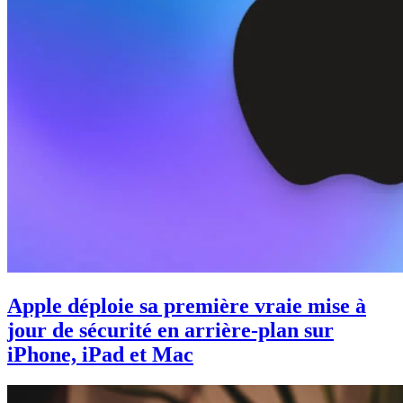
Apple déploie sa première vraie mise à
jour de sécurité en arrière-plan sur
iPhone, iPad et Mac