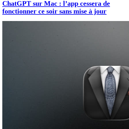
ChatGPT sur Mac : l’app cessera de
fonctionner ce soir sans mise à jour