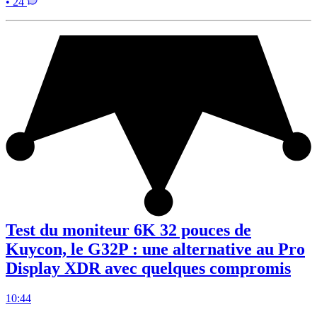
• 24
Test du moniteur 6K 32 pouces de
Kuycon, le G32P : une alternative au Pro
Display XDR avec quelques compromis
10:44