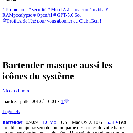
# Promotions
# sécurité
# Mon IA à la maison
# nvidia
#
RAMpocalypse
# OpenAI
# GPT-5.6 Sol
Profitez de l'été pour vous abonner au Club iGen !
Bartender masque aussi les
icônes du système
Nicolas Furno
mardi 31 juillet 2012 à 16:01 •
4
Logiciels
Bartender
[0.9.09 –
1,6 Mo
– US – Mac OS X 10.6 –
6,31 €
] est
un utilitaire qui rassemble tout ou partie des icônes de votre barre
des menus derrière une seule icône. Une solution pratique surtout