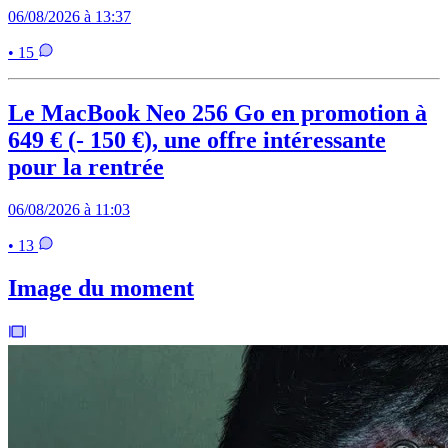
06/08/2026 à 13:37
• 15
Le MacBook Neo 256 Go en promotion à
649 € (- 150 €), une offre intéressante
pour la rentrée
06/08/2026 à 11:03
• 13
Image du moment