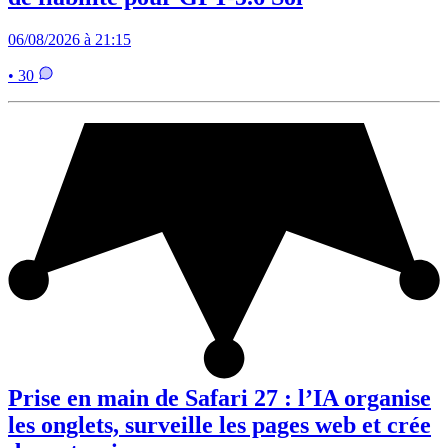
06/08/2026 à 21:15
• 30
Prise en main de Safari 27 : l’IA organise
les onglets, surveille les pages web et crée