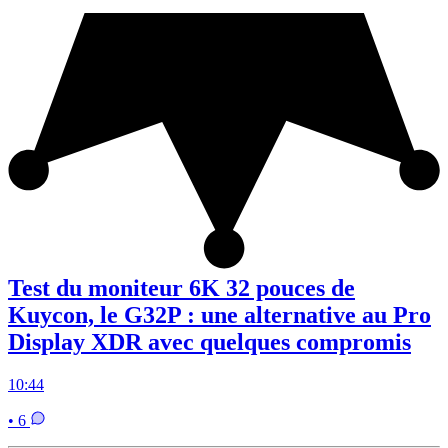
Test du moniteur 6K 32 pouces de
Kuycon, le G32P : une alternative au Pro
Display XDR avec quelques compromis
10:44
• 6