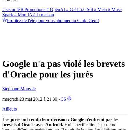
# sécurité
# Promotions
# OpenAI
# GPT-5.6 Sol
# Meta
# Muse
Spark
# Mon IA à la maison
Profitez de l'été pour vous abonner au Club iGen !
Google n'a pas violé les brevets
d'Oracle pour les jurés
Stéphane Moussie
mercredi 23 mai 2012 à 21:30 •
36
Ailleurs
Les jurés ont rendu leur décision : Google n'enfreint pas les
brevets d'Oracle avec Android.
Huit spécifications sur deux
brevets différents étaient en jeu. Il s'agit de la dernière décision prise