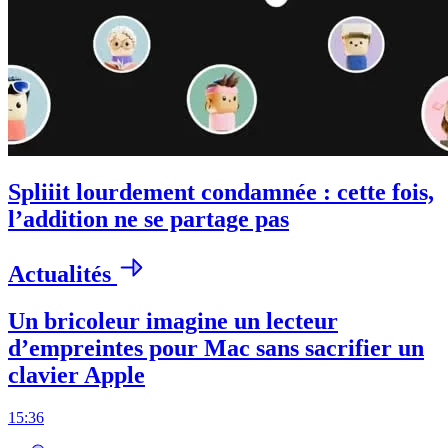
Spliiit lourdement condamnée : cette fois,
l’addition ne se partage pas
Actualités
Un bricoleur imagine un lecteur
d’empreintes pour Mac sans sacrifier un
clavier Apple
15:36