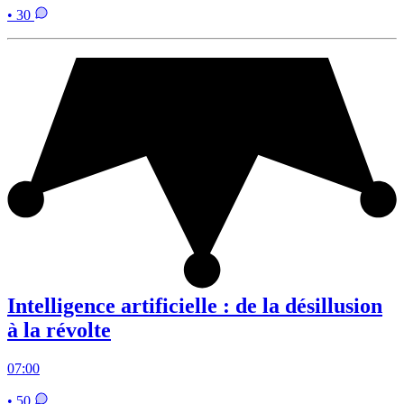
• 30
Intelligence artificielle : de la désillusion
à la révolte
07:00
• 50