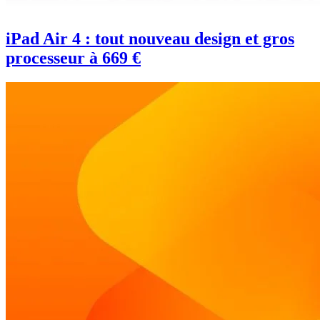
iPad Air 4 : tout nouveau design et gros
processeur à 669 €