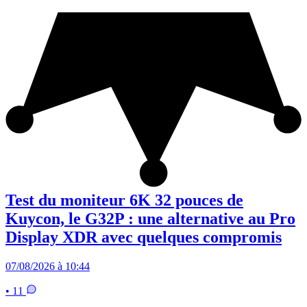
Test du moniteur 6K 32 pouces de
Kuycon, le G32P : une alternative au Pro
Display XDR avec quelques compromis
07/08/2026 à 10:44
• 11