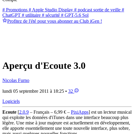
# Promotions
# Apple Studio Display
# podcast sortie de veille
#
ChatGPT
# utilitaire
# sécurité
# GPT-5.6 Sol
Profitez de l'été pour vous abonner au Club iGen !
Aperçu d'Ecoute 3.0
Nicolas Furno
lundi 05 septembre 2011 à 18:25 •
32
Logiciels
Ecoute
[
2.0.9
– Français – 6,99 € –
PixiApps
] est un lecteur musical
qui exploite les données d'iTunes dans une interface beaucoup plus
légère. Une mise à jour majeure est actuellement en développement,
elle apporte essentiellement une toute nouvelle interface, plus sobre,
mais aussi quelques nouvelles fonctions.