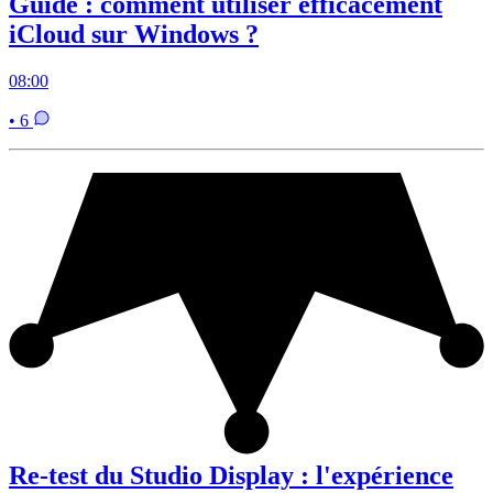
Guide : comment utiliser efficacement
iCloud sur Windows ?
08:00
• 6
Re-test du Studio Display : l'expérience