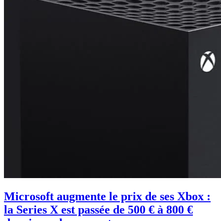
Microsoft augmente le prix de ses Xbox :
la Series X est passée de 500 € à 800 €