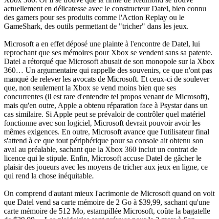
actuellement en délicatesse avec le constructeur Datel, bien connu
des gamers pour ses produits comme l'Action Replay ou le
GameShark, des outils permettant de "tricher" dans les jeux.
Microsoft a en effet déposé une plainte à l'encontre de Datel, lui
reprochant que ses mémoires pour Xbox se vendent sans sa patente.
Datel a rétorqué que Microsoft abusait de son monopole sur la Xbox
360… Un argumentaire qui rappelle des souvenirs, ce que n'ont pas
manqué de relever les avocats de Microsoft. Et ceux-ci de soulever
que, non seulement la Xbox se vend moins bien que ses
concurrentes (il est rare d'entendre tel propos venant de Microsoft),
mais qu'en outre, Apple a obtenu réparation face à Psystar dans un
cas similaire. Si Apple peut se prévaloir de contrôler quel matériel
fonctionne avec son logiciel, Microsoft devrait pouvoir avoir les
mêmes exigences. En outre, Microsoft avance que l'utilisateur final
s'attend à ce que tout périphérique pour sa console ait obtenu son
aval au préalable, sachant que la Xbox 360 inclut un contrat de
licence qui le stipule. Enfin, Microsoft accuse Datel de gâcher le
plaisir des joueurs avec les moyens de tricher aux jeux en ligne, ce
qui rend la chose inéquitable.
On comprend d'autant mieux l'acrimonie de Microsoft quand on voit
que Datel vend sa carte mémoire de 2 Go à $39,99, sachant qu'une
carte mémoire de 512 Mo, estampillée Microsoft, coûte la bagatelle