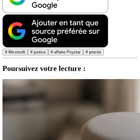
# Microsoft
# justice
# affaire Psystar
# procès
Poursuivez votre lecture :