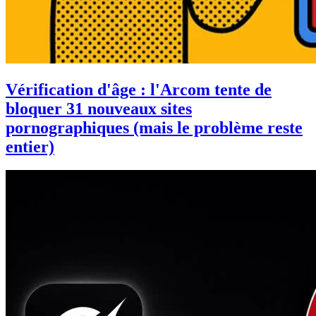
Vérification d'âge : l'Arcom tente de
bloquer 31 nouveaux sites
pornographiques (mais le problème reste
entier)