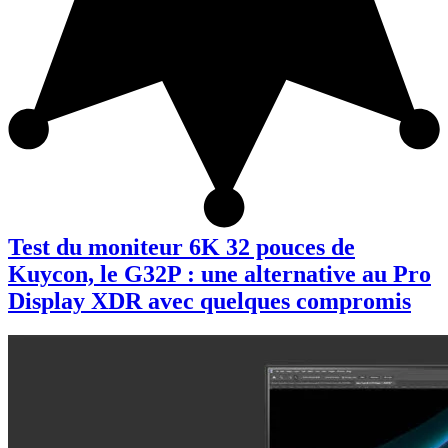
Test du moniteur 6K 32 pouces de
Kuycon, le G32P : une alternative au Pro
Display XDR avec quelques compromis