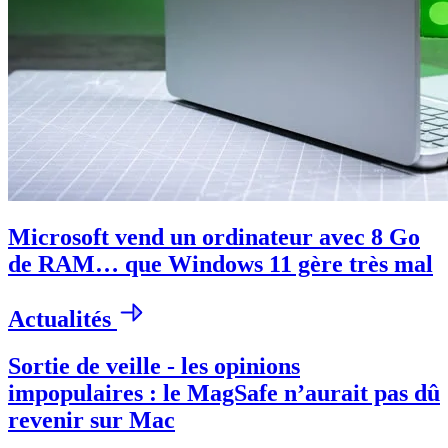
Microsoft vend un ordinateur avec 8 Go
de RAM… que Windows 11 gère très mal
Actualités
Sortie de veille - les opinions
impopulaires : le MagSafe n’aurait pas dû
revenir sur Mac