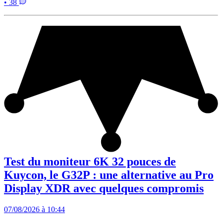
• 38
Test du moniteur 6K 32 pouces de
Kuycon, le G32P : une alternative au Pro
Display XDR avec quelques compromis
07/08/2026 à 10:44