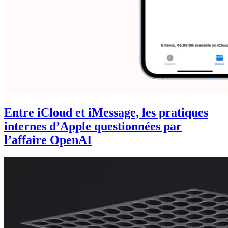
Entre iCloud et iMessage, les pratiques
internes d’Apple questionnées par
l’affaire OpenAI