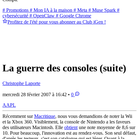
# Promotions
# Mon IA à la maison
# Meta
# Muse Spark
#
cybersécurité
# OpenClaw
# Google Chrome
Profitez de l'été pour vous abonner au Club iGen !
La guerre des consoles (suite)
Christophe Laporte
mercredi 28 février 2007 à 16:42 •
0
AAPL
Récemment sur
Macritique
, nous vous demandions de noter la Wii
et la Xbox 360. Visiblement, la console de Nintendo a les faveurs
des utilisateurs Macintosh. Elle
obtient
une note moyenne de 8,6 sur
10. Pour beaucoup, l'innovation est au rendez-vous. Son seul défaut,
d'après les testeurs, c'est son catalogue qui est léger. Quant à la