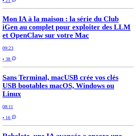
• 21
Mon IA à la maison : la série du Club
iGen au complet pour exploiter des LLM
et OpenClaw sur votre Mac
09:23
• 38
Sans Terminal, macUSB crée vos clés
USB bootables macOS, Windows ou
Linux
08:11
• 16
Rebelote, une IA avancée a encore une