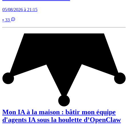
05/08/2026 à 21:15
• 33
Mon IA à la maison : bâtir mon équipe
d'agents IA sous la houlette d’OpenClaw