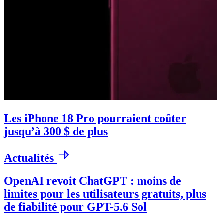
Les iPhone 18 Pro pourraient coûter
jusqu’à 300 $ de plus
Actualités
OpenAI revoit ChatGPT : moins de
limites pour les utilisateurs gratuits, plus
de fiabilité pour GPT-5.6 Sol