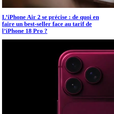
L’iPhone Air 2 se précise : de quoi en
faire un best-seller face au tarif de
l’iPhone 18 Pro ?