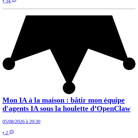
• 34
Mon IA à la maison : bâtir mon équipe
d'agents IA sous la houlette d’OpenClaw
05/08/2026 à 20:30
• 2