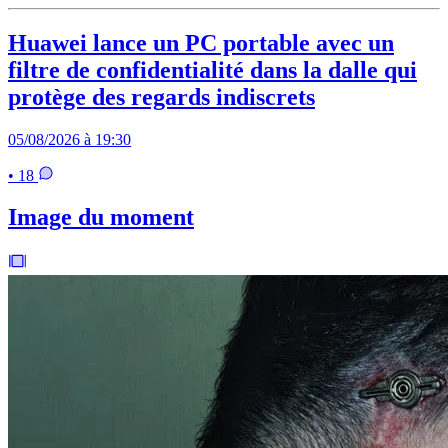
Huawei lance un PC portable avec un
filtre de confidentialité dans la dalle qui
protège des regards indiscrets
05/08/2026 à 19:30
• 18
Image du moment