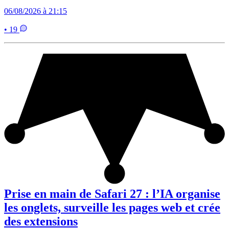
06/08/2026 à 21:15
• 19
Prise en main de Safari 27 : l’IA organise
les onglets, surveille les pages web et crée
des extensions