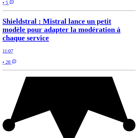
• 5
Shieldstral : Mistral lance un petit
modèle pour adapter la modération à
chaque service
11:07
• 28