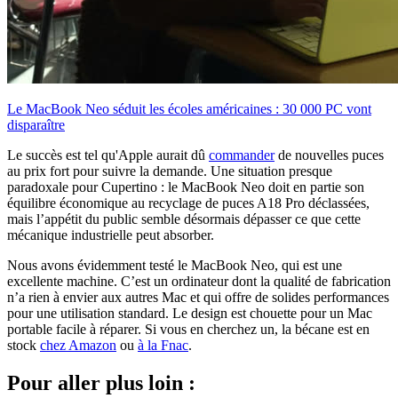
Le MacBook Neo séduit les écoles américaines : 30 000 PC vont
disparaître
Le succès est tel qu'Apple aurait dû
commander
de nouvelles puces
au prix fort pour suivre la demande. Une situation presque
paradoxale pour Cupertino : le MacBook Neo doit en partie son
équilibre économique au recyclage de puces A18 Pro déclassées,
mais l’appétit du public semble désormais dépasser ce que cette
mécanique industrielle peut absorber.
Nous avons évidemment testé le MacBook Neo, qui est une
excellente machine. C’est un ordinateur dont la qualité de fabrication
n’a rien à envier aux autres Mac et qui offre de solides performances
pour une utilisation standard. Le design est chouette pour un Mac
portable facile à réparer. Si vous en cherchez un, la bécane est en
stock
chez Amazon
ou
à la Fnac
.
Pour aller plus loin :