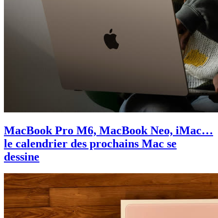
MacBook Pro M6, MacBook Neo, iMac…
le calendrier des prochains Mac se
dessine