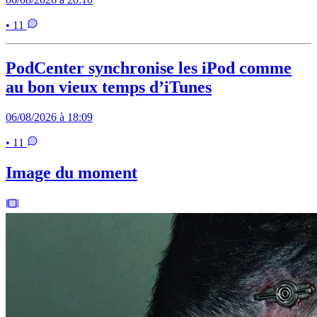
• 11
PodCenter synchronise les iPod comme
au bon vieux temps d’iTunes
06/08/2026 à 18:09
• 11
Image du moment