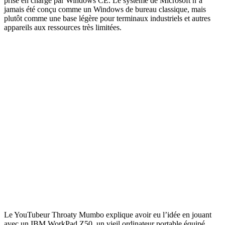
prise en charge par Windows CE. Le système de Microsoft n’a
jamais été conçu comme un Windows de bureau classique, mais
plutôt comme une base légère pour terminaux industriels et autres
appareils aux ressources très limitées.
Le YouTubeur Throaty Mumbo explique avoir eu l’idée en jouant
avec un IBM WorkPad Z50, un vieil ordinateur portable équipé