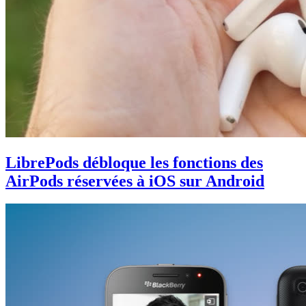
LibrePods débloque les fonctions des
AirPods réservées à iOS sur Android