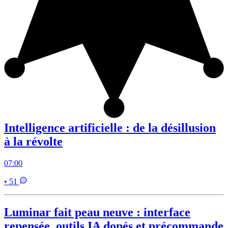
Intelligence artificielle : de la désillusion
à la révolte
07:00
• 51
Luminar fait peau neuve : interface
repensée, outils IA dopés et précommande