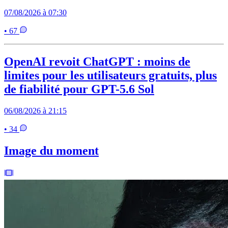
07/08/2026 à 07:30
• 67
OpenAI revoit ChatGPT : moins de
limites pour les utilisateurs gratuits, plus
de fiabilité pour GPT-5.6 Sol
06/08/2026 à 21:15
• 34
Image du moment