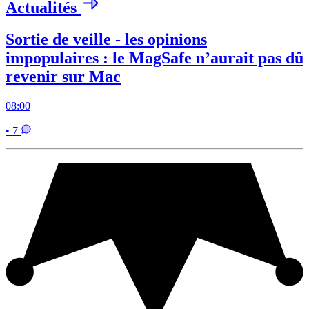
Actualités
Sortie de veille - les opinions
impopulaires : le MagSafe n’aurait pas dû
revenir sur Mac
08:00
• 7