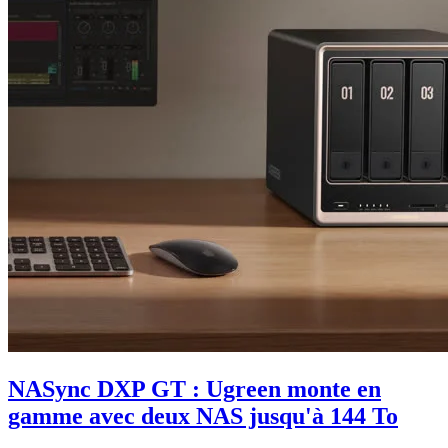
NASync DXP GT : Ugreen monte en
gamme avec deux NAS jusqu'à 144 To