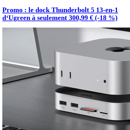
Promo : le dock Thunderbolt 5 13-en-1
d‘Ugreen à seulement 300,99 € (-18 %)