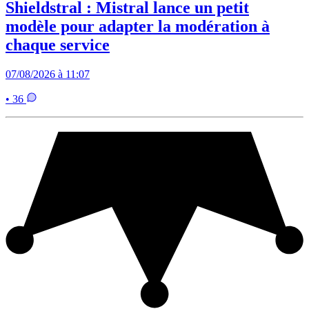
Shieldstral : Mistral lance un petit
modèle pour adapter la modération à
chaque service
07/08/2026 à 11:07
• 36