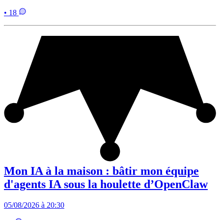
• 18
Mon IA à la maison : bâtir mon équipe
d'agents IA sous la houlette d’OpenClaw
05/08/2026 à 20:30