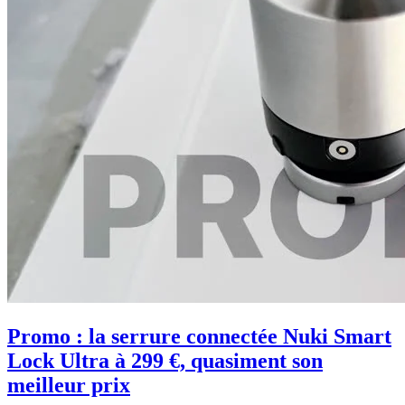
Promo : la serrure connectée Nuki Smart
Lock Ultra à 299 €, quasiment son
meilleur prix