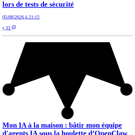
lors de tests de sécurité
05/08/2026 à 21:15
• 33
Mon IA à la maison : bâtir mon équipe
d'agents IA sous la houlette d’OpenClaw