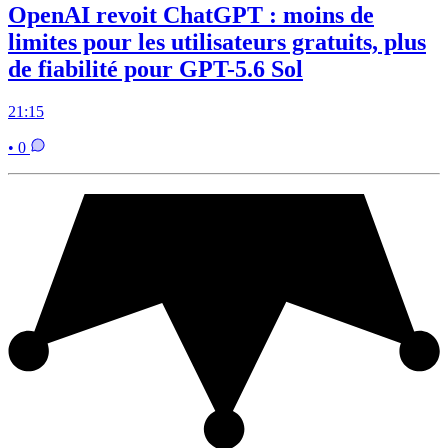
OpenAI revoit ChatGPT : moins de
limites pour les utilisateurs gratuits, plus
de fiabilité pour GPT-5.6 Sol
21:15
• 0