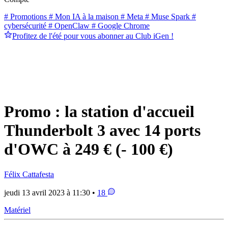
# Promotions
# Mon IA à la maison
# Meta
# Muse Spark
#
cybersécurité
# OpenClaw
# Google Chrome
Profitez de l'été pour vous abonner au Club iGen !
Promo : la station d'accueil
Thunderbolt 3 avec 14 ports
d'OWC à 249 € (- 100 €)
Félix Cattafesta
jeudi 13 avril 2023 à 11:30 •
18
Matériel