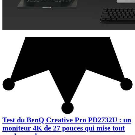
Test du BenQ Creative Pro PD2732U : un
moniteur 4K de 27 pouces qui mise tout