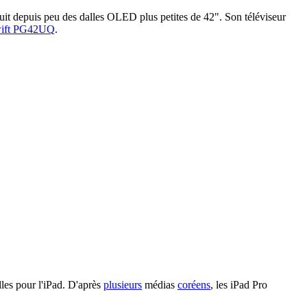
duit depuis peu des dalles OLED plus petites de 42". Son téléviseur
ift PG42UQ
.
les pour l'iPad. D'après
plusieurs
médias
coréens
, les iPad Pro