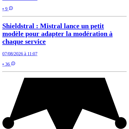
• 9
Shieldstral : Mistral lance un petit
modèle pour adapter la modération à
chaque service
07/08/2026 à 11:07
• 36