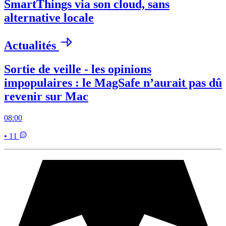
SmartThings via son cloud, sans
alternative locale
Actualités
Sortie de veille - les opinions
impopulaires : le MagSafe n’aurait pas dû
revenir sur Mac
08:00
• 11