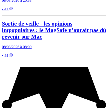
08/08/2026 à 20:38
• 41
Sortie de veille - les opinions
impopulaires : le MagSafe n’aurait pas dû
revenir sur Mac
08/08/2026 à 08:00
• 44