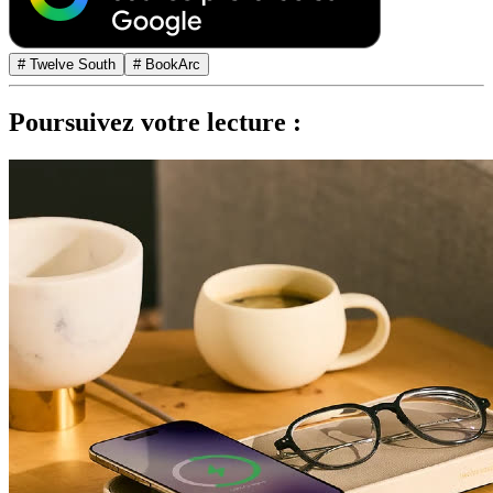
# Twelve South
# BookArc
Poursuivez votre lecture :