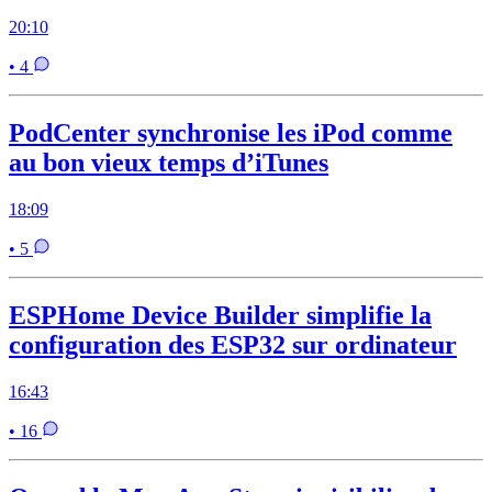
20:10
• 4
PodCenter synchronise les iPod comme
au bon vieux temps d’iTunes
18:09
• 5
ESPHome Device Builder simplifie la
configuration des ESP32 sur ordinateur
16:43
• 16