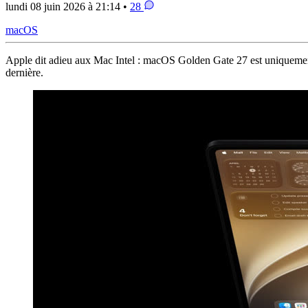
lundi 08 juin 2026 à 21:14 •
28
macOS
Apple dit adieu aux Mac Intel : macOS Golden Gate 27 est uniquement 
dernière.