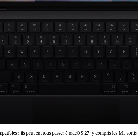
patibles : ils peuvent tous passer à macOS 27, y compris les M1 sortis i