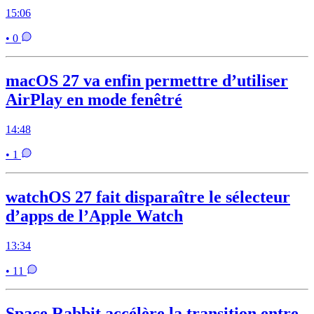
15:06
• 0
macOS 27 va enfin permettre d’utiliser
AirPlay en mode fenêtré
14:48
• 1
watchOS 27 fait disparaître le sélecteur
d’apps de l’Apple Watch
13:34
• 11
Space Rabbit accélère la transition entre