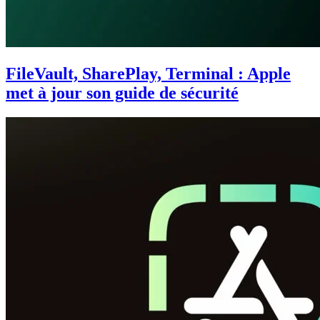
FileVault, SharePlay, Terminal : Apple
met à jour son guide de sécurité