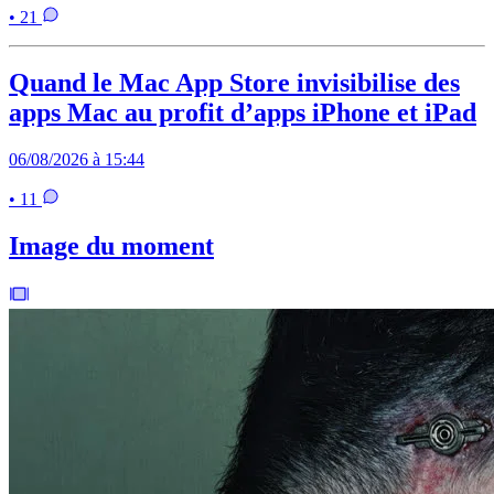
• 21
Quand le Mac App Store invisibilise des
apps Mac au profit d’apps iPhone et iPad
06/08/2026 à 15:44
• 11
Image du moment