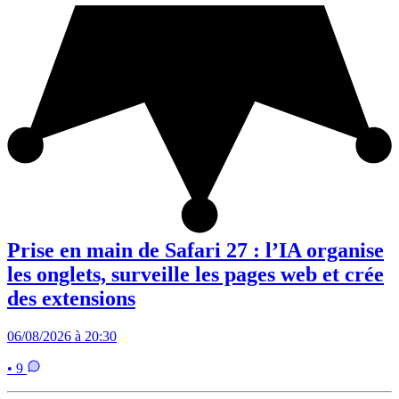
Prise en main de Safari 27 : l’IA organise
les onglets, surveille les pages web et crée
des extensions
06/08/2026 à 20:30
• 9