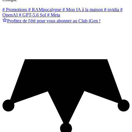
# Promotions
# RAMpocalypse
# Mon IA à la maison
# nvidia
#
OpenAI
# GPT-5.6 Sol
# Meta
Profitez de l'été pour vous abonner au Club iGen !