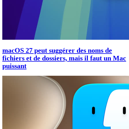
macOS 27 peut suggérer des noms de
fichiers et de dossiers, mais il faut un Mac
puissant