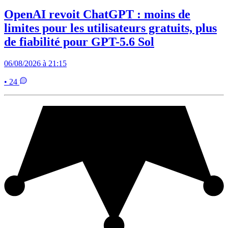
OpenAI revoit ChatGPT : moins de
limites pour les utilisateurs gratuits, plus
de fiabilité pour GPT-5.6 Sol
06/08/2026 à 21:15
• 24