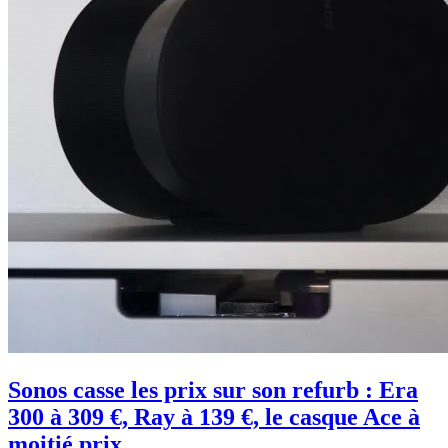
Sonos casse les prix sur son refurb : Era
300 à 309 €, Ray à 139 €, le casque Ace à
moitié prix