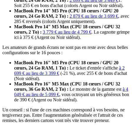
cœurs, 24 Go RAM, 2 To) :
2 699 € au lieu de 3 449 €
1.
Soit 255 € en bons d'achat (coloris Argent ou Noir sidéral).
MacBook Pro 14" M5 Pro (CPU 18 cœurs / GPU 20
cœurs, 24 Go RAM, 2 To) :
2 879 € au lieu de 3 699 €
, avec
285 € reversés (coloris Argent uniquement).
MacBook Pro 14" M5 Max (CPU 18 cœurs / GPU 32
cœurs, 2 To) :
3 779 € au lieu de 4 799 €
. La cagnotte grimpe
ici à 375 € (Argent ou Noir sidéral).
Les amateurs de grands écrans ne sont pas en reste avec deux belles
configurations sur le 16 pouces :
MacBook Pro 16" M5 Pro (CPU 18 cœurs / GPU 20
cœurs, 24 Go RAM, 1 To) :
Le ticket d'entrée s'affiche
à 2
699 € au lieu de 3 399 €
(-21 %), avec 255 € de bons d'achat
(Noir sidéral).
MacBook Pro 16" M5 Max (CPU 18 cœurs / GPU 32
cœurs, 36 Go RAM, 2 To) :
Le monstre de la gamme est
à 4
049 € au lieu de 5 099 €
, vous octroyant un très généreux bon
de 390 € (Argent ou Noir sidéral).
Un conseil : si l'une de ces machines correspond à vos besoins, ne
tergiversez pas. Entre l'augmentation généralisée et l'attrait de ces
remises, les derniers cartons vont très vite trouver preneur.