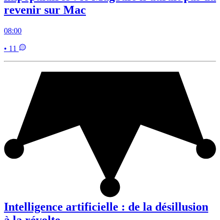
revenir sur Mac
08:00
• 11
Intelligence artificielle : de la désillusion
à la révolte