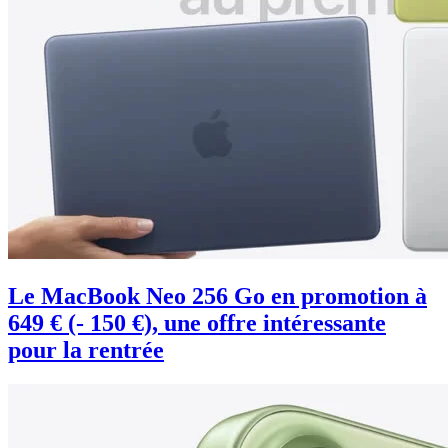
Le MacBook Neo 256 Go en promotion à
649 € (- 150 €), une offre intéressante
pour la rentrée