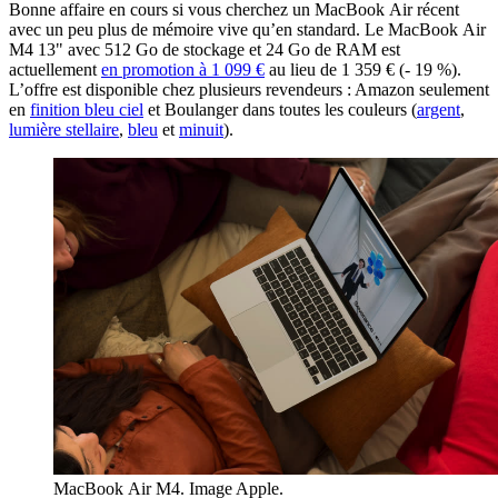
Bonne affaire en cours si vous cherchez un MacBook Air récent
avec un peu plus de mémoire vive qu’en standard. Le MacBook Air
M4 13" avec 512 Go de stockage et 24 Go de RAM est
actuellement
en promotion à 1 099 €
au lieu de 1 359 € (- 19 %).
L’offre est disponible chez plusieurs revendeurs : Amazon seulement
en
finition bleu ciel
et Boulanger dans toutes les couleurs (
argent
,
lumière stellaire
,
bleu
et
minuit
).
MacBook Air M4. Image Apple.