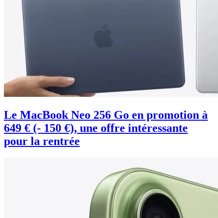
Le MacBook Neo 256 Go en promotion à
649 € (- 150 €), une offre intéressante
pour la rentrée