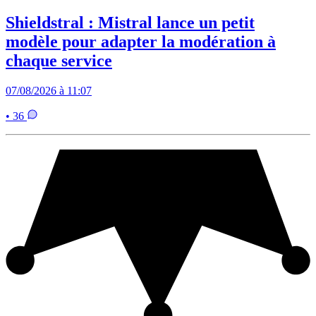
Shieldstral : Mistral lance un petit
modèle pour adapter la modération à
chaque service
07/08/2026 à 11:07
• 36