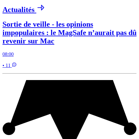
Actualités
Sortie de veille - les opinions
impopulaires : le MagSafe n’aurait pas dû
revenir sur Mac
08:00
• 11