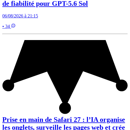
de fiabilité pour GPT-5.6 Sol
06/08/2026 à 21:15
• 34
Prise en main de Safari 27 : l’IA organise
les onglets, surveille les pages web et crée