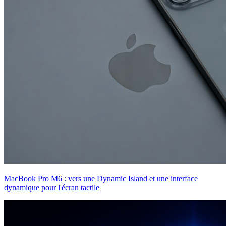
MacBook Pro M6 : vers une Dynamic Island et une interface
dynamique pour l'écran tactile