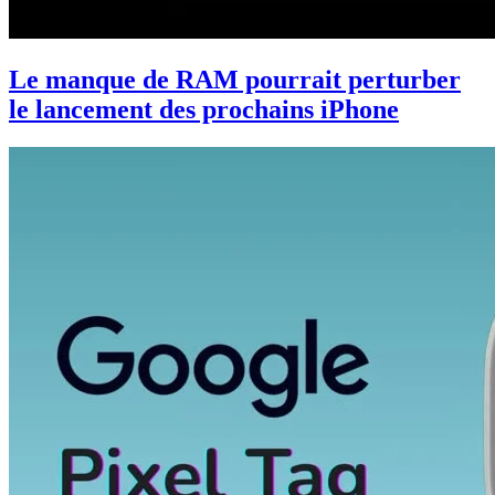
Le manque de RAM pourrait perturber
le lancement des prochains iPhone