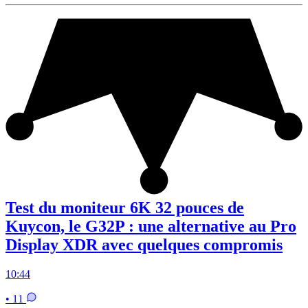
Test du moniteur 6K 32 pouces de
Kuycon, le G32P : une alternative au Pro
Display XDR avec quelques compromis
10:44
• 11