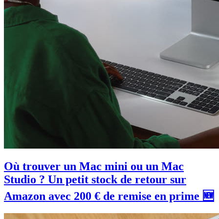
Où trouver un Mac mini ou un Mac
Studio ? Un petit stock de retour sur
Amazon avec 200 € de remise en prime 🆕