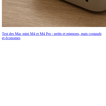
Test des Mac mini M4 et M4 Pro : petits et mignons, mais costauds
et économes