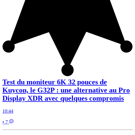
Test du moniteur 6K 32 pouces de
Kuycon, le G32P : une alternative au Pro
Display XDR avec quelques compromis
10:44
• 7