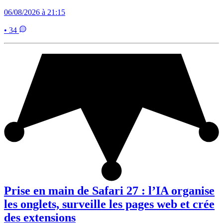
06/08/2026 à 21:15
• 34
Prise en main de Safari 27 : l’IA organise
les onglets, surveille les pages web et crée
des extensions