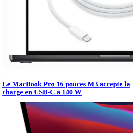
Le MacBook Pro 16 pouces M3 accepte la
charge en USB-C à 140 W