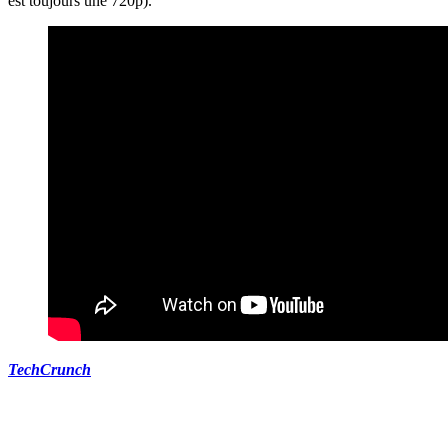
est toujours une 720p).
TechCrunch