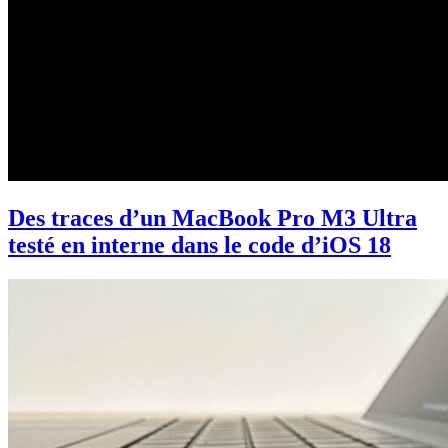
Des traces d’un MacBook Pro M3 Ultra
testé en interne dans le code d’iOS 18