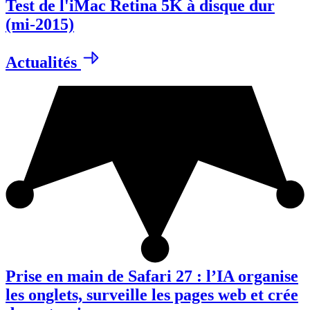
Test de l'iMac Retina 5K à disque dur
(mi-2015)
Actualités
Prise en main de Safari 27 : l’IA organise
les onglets, surveille les pages web et crée