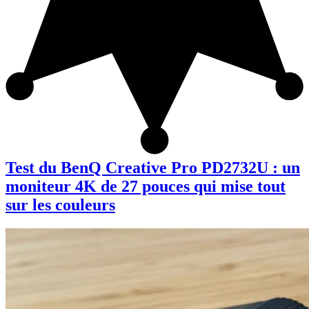
Test du BenQ Creative Pro PD2732U : un
moniteur 4K de 27 pouces qui mise tout
sur les couleurs