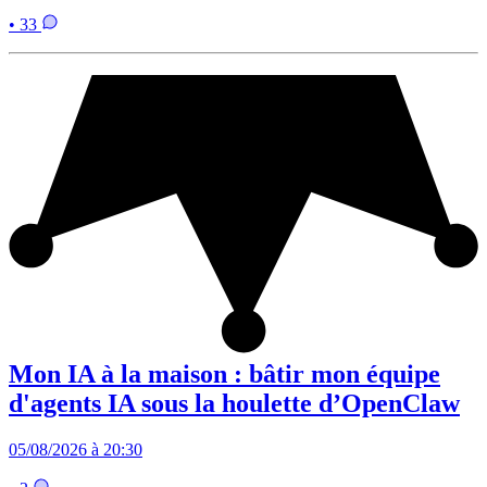
• 33
Mon IA à la maison : bâtir mon équipe
d'agents IA sous la houlette d’OpenClaw
05/08/2026 à 20:30