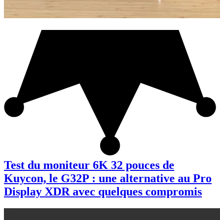
Test du moniteur 6K 32 pouces de
Kuycon, le G32P : une alternative au Pro
Display XDR avec quelques compromis