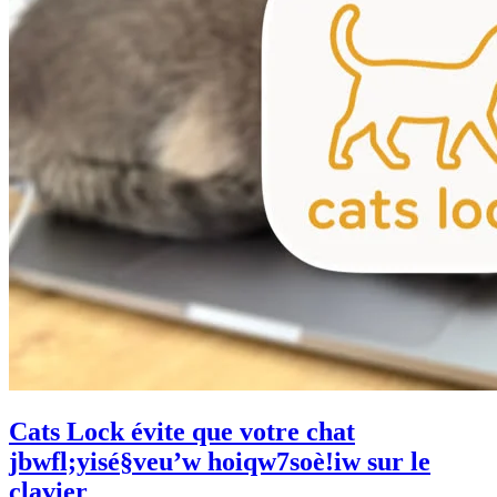
Cats Lock évite que votre chat
jbwfl;yisé§veu’w hoiqw7soè!iw sur le
clavier