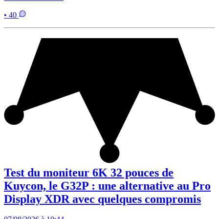
• 40
Test du moniteur 6K 32 pouces de
Kuycon, le G32P : une alternative au Pro
Display XDR avec quelques compromis