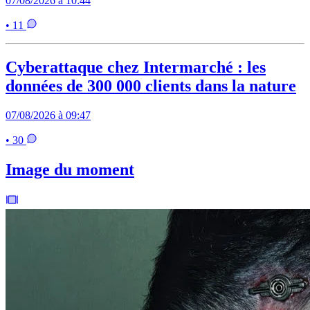
07/08/2026 à 10:44
• 11
Cyberattaque chez Intermarché : les
données de 300 000 clients dans la nature
07/08/2026 à 09:47
• 30
Image du moment