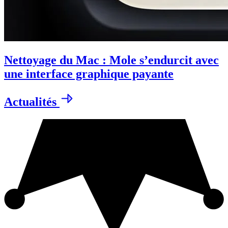
Nettoyage du Mac : Mole s’endurcit avec
une interface graphique payante
Actualités